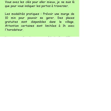
Vous avez les clés pour aller mieux, je ne suis là
que pour vous indiquer les portes à traverser.
Les modalités pratiques : Prévoir une marge de
10 min pour pouvoir se garer. Des places
gratuites sont disponibles dans le village.
Attention certaines sont limitées à 1h avec
l'horodateur.
Le naturopathe n’est pas un médecin, il ne délivre
donc pas d’ordonnance et ne pose pas de
diagnostic. Par contre, la naturopathie peut être
un vrai complément dans votre parcours médical
sans interférer dans les traitements
allopathiques éventuellement mis en place.
Nous avons pour mission d’
aider les personnes à
devenir actrices de leur santé et de leur vie
.
Nous les aidons à reprendre leur santé en main, à
comprendre les tenants et aboutissants de ce
qu’elles rencontrent dans leur vie afin d’aboutir à
des
prises de conscience
qui les aideront dans
leur quotidien à choisir ce qui leur convient le
mieux.
L’accompagnant est un « facilitateur de
croissance », c’est-à-dire qu’il aide, par son rôle
chaleureux, bienveillant et non directif la