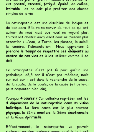
est
pressé, stressé, fatigué, épuisé, en colère,
irritable
... et ne sait plus profiter des choses
simples de la vie.
La naturopathie est une discipline de logique et
de bon sens. Elle va se servir de tout ce qui est
autour de nous mais que nous ne voyons plus,
toutes les choses auxquelles nous ne faisons plus
attention : L'eau, la Terre, les plantes, le soleil,
la lumière, l'alimentation... Nous apprenons à
prendre le temps de remettre ces éléments au
centre de nos vies
et à les utiliser comme il se
doit.
Le naturopathe n'est pas là pour guérir une
pathologie, déjà car il n'est pas médecin, mais
surtout car il est dans la recherche de la cause,
de la cause, de la cause, de la cause (et celle-ci
peut remonter bien loin).
Pourquoi
4 causes
? Car celles-ci représentent les
4 dimensions de la naturopathie dans sa vision
holistique
. La 1ère cause est le plus souvent
physique
, la 2ème
mentale
, la 3ème
émotionnelle
et la 4ème
spirituelle
.
Effectivement, le naturopathe va pouvoir
soulager, apaiser quelques maux mais le but est