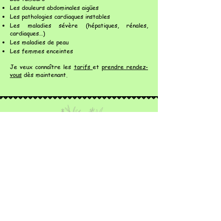
Les douleurs abdominales aigües
Les pathologies cardiaques instables
Les maladies sévère (hépatiques, rénales,
cardiaques…)
Les maladies de peau
Les femmes enceintes
Je veux connaître les
tarifs
et
prendre rendez-
vous
dès maintenant.
Coordonnées
06 51 18 14 33
tardifmarine83@gmail.com