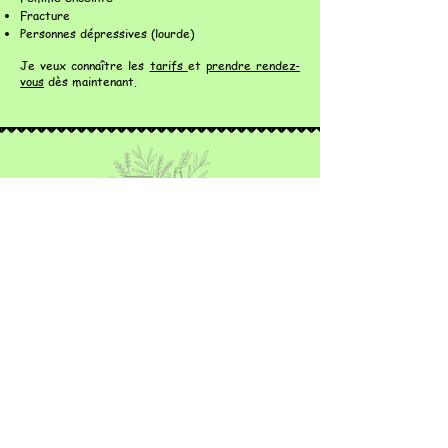
Fracture
Personnes dépressives (lourde)
Je veux connaître les
tarifs
et
prendre rendez-
vous
dès maintenant.
Coordonnées
06 51 18 14 33
tardifmarine83@gmail.com
St Zacharie (83640) / Var (83)