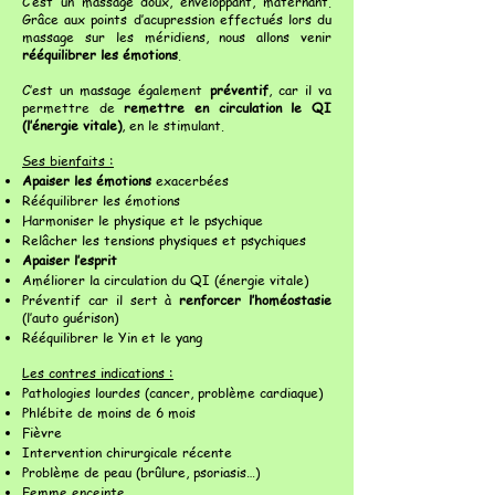
C’est un massage doux, enveloppant, maternant.
Grâce aux points d’acupression effectués lors du
massage sur les méridiens, nous allons venir
rééquilibrer les émotions
.
C’est un massage également
préventif
, car il va
permettre de
remettre en circulation le QI
(l’énergie vitale)
, en le stimulant.
Ses bienfaits :
Apaiser les émotions
exacerbées
Rééquilibrer les émotions
Harmoniser le physique et le psychique
Relâcher les tensions physiques et psychiques
Apaiser l’esprit
Améliorer la circulation du QI (énergie vitale)
Préventif car il sert à
renforcer l’homéostasie
(l’auto guérison)
Rééquilibrer le Yin et le yang
Les contres indications :
Pathologies lourdes (cancer, problème cardiaque)
Phlébite de moins de 6 mois
Fièvre
Intervention chirurgicale récente
Problème de peau (brûlure, psoriasis…)
Femme enceinte